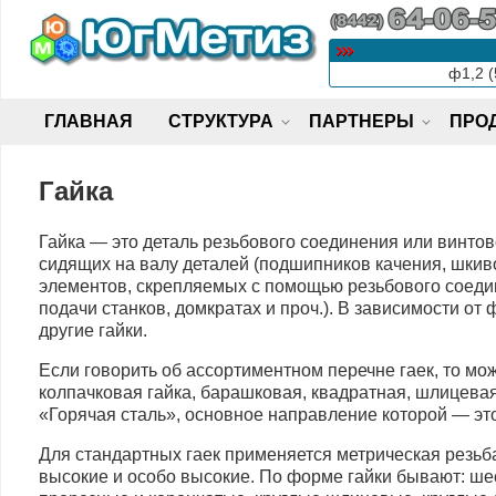
Skip
to
content
ф1,2 (
ГЛАВНАЯ
СТРУКТУРА
ПАРТНЕРЫ
ПРО
Гайка
Гайка — это деталь резьбового соединения или винто
сидящих на валу деталей (подшипников качения, шкиво
элементов, скрепляемых с помощью резьбового соеди
подачи станков, домкратах и проч.). В зависимости о
другие гайки.
Если говорить об ассортиментном перечне гаек, то мож
колпачковая гайка, барашковая, квадратная, шлицева
«Горячая сталь», основное направление которой — эт
Для стандартных гаек применяется метрическая резьб
высокие и особо высокие. По форме гайки бывают: ш