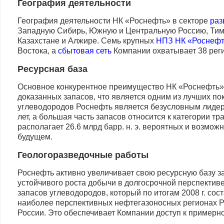
География деятельности
География деятельности НК «Роснефть» в секторе
раз
Западную Сибирь, Южную и Центральную Россию, Тима
Казахстане и Алжире. Семь крупных
НПЗ НК «Роснеф
Востока, а
сбытовая сеть
Компании охватывает 38 рег
Ресурсная база
Основное конкурентное преимущество НК «Роснефть»
доказанных запасов, что является одним из лучших п
углеводородов Роснефть является безусловным лидер
лет, а большая часть запасов относится к категории 
располагает 26.6 млрд барр. н. э. вероятных и возмо
будущем.
Геологоразведочные работы
Роснефть активно увеличивает свою ресурсную базу з
устойчивого роста добычи в долгосрочной перспектив
запасов углеводородов, который по итогам 2008 г. со
наиболее перспективных нефтегазоносных регионах Ро
России. Это обеспечивает Компании доступ к примерно 