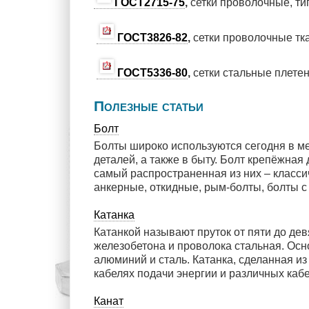
ГОСТ2715-75
,
сетки проволочные, т
ГОСТ3826-82
,
сетки проволочные тк
ГОСТ5336-80
,
сетки стальные плете
Полезные статьи
Болт
Болты широко используются сегодня в м
деталей, а также в быту. Болт крепёжная
самый распространенная из них – классич
анкерные, откидные, рым-болты, болты с 
Катанка
Катанкой называют пруток от пяти до дев
железобетона и проволока стальная. Ос
алюминий и сталь. Катанка, сделанная и
кабелях подачи энергии и различных кабе
Канат