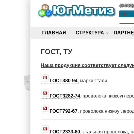
Skip
to
content
ГЛАВНАЯ
СТРУКТУРА
ПАРТН
ГОСТ, ТУ
Наша продукция соответствует след
ГОСТ380-94
,
марки стали
ГОСТ3282-74
,
проволока низкоуглеро
ГОСТ792-67
,
проволока низкоуглерод
ГОСТ2333-80
,
стальная проволока, т