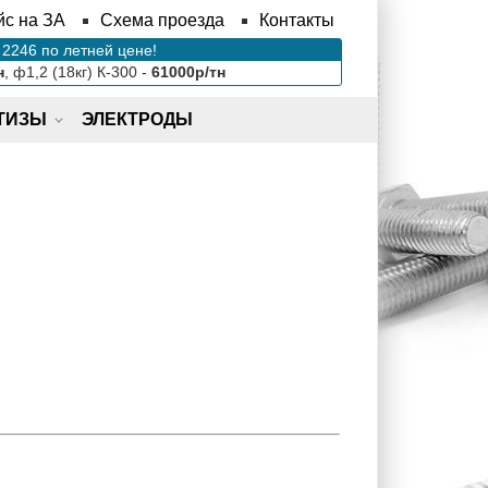
йс на ЗА
Схема проезда
Контакты
2246 по летней цене!
н
, ф1,2 (18кг) К-300 -
61000р/тн
ТИЗЫ
ЭЛЕКТРОДЫ