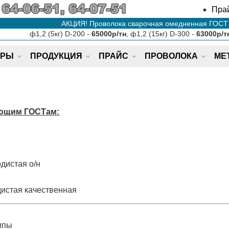
Пра
АКЦИЯ! Проволока сварочная омедненная ГОСТ 
ф1,2 (5кг) D-200 -
65000р/тн
, ф1,2 (15кг) D-300 -
63000р/т
ЕРЫ
ПРОДУКЦИЯ
ПРАЙС
ПРОВОЛОКА
МЕ
ующим ГОСТам:
дистая о/н
истая качественная
ипы