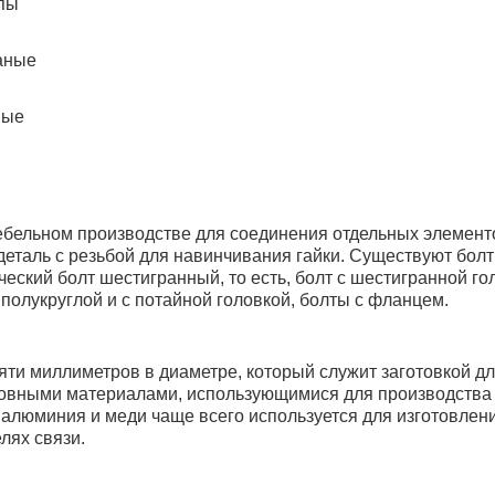
ипы
аные
ные
ебельном производстве для соединения отдельных элемент
 деталь с резьбой для навинчивания гайки. Существуют бол
еский болт шестигранный, то есть, болт с шестигранной го
полукруглой и с потайной головкой, болты с фланцем.
яти миллиметров в диаметре, который служит заготовкой дл
новными материалами, использующимися для производства 
з алюминия и меди чаще всего используется для изготовлен
лях связи.